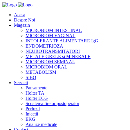
Acasa
Despre Noi
Magazin
MICROBIOM INTESTINAL
MICROBIOM VAGINAL
INTOLERANTE ALIMENTARE IgG
ENDOMETRIOZA
NEUROTRANSMITATORI
METALE GRELE si MINERALE
MICROBIOM SEMINAL
MICROBIOM ORAL
METABOLISM
SIBO
Servicii
Pansamente
Holter TA
Holter ECG
Scoaterea firelor postoperator
Perfuzii
Injectii
EKG
Analize medicale
Contact