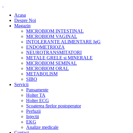
Acasa
Despre Noi
Magazin
MICROBIOM INTESTINAL
MICROBIOM VAGINAL
INTOLERANTE ALIMENTARE IgG
ENDOMETRIOZA
NEUROTRANSMITATORI
METALE GRELE si MINERALE
MICROBIOM SEMINAL
MICROBIOM ORAL
METABOLISM
SIBO
Servicii
Pansamente
Holter TA
Holter ECG
Scoaterea firelor postoperator
Perfuzii
Injectii
EKG
Analize medicale
Contact